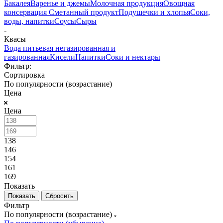
Бакалея
Варенье и джемы
Молочная продукция
Овощная
консервация
Сметанный продукт
Подушечки и хлопья
Соки,
воды, напитки
Соусы
Сыры
-
Квасы
Вода питьевая негазированная и
газированная
Кисели
Напитки
Соки и нектары
Фильтр:
Сортировка
По популярности (возрастание)
Цена
Цена
138
146
154
161
169
Показать
Сбросить
Фильтр
По популярности (возрастание)