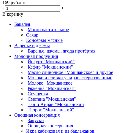
169
руб.
/шт
-
+
В корзину
Бакалея
Масло растительное
Сахар
Консервы мясные
Варенье и джемы
Варенье, джемы, ягода протёртая
Молочная продукция
Йогурт "Мокшанский"
Кефир "Мокшанский"
Масло сливочное "Мокшанское" и другое
Молоко и сливки ультрапастеризованные
Молоко "Мокшанское"
Ряженка "Мокшанская"
Сгущенка
Сметана "Мокшанская"
Тан и Айран "Мокшанский
Творог "Мокшанский"
Овощная консервация
Закуски
Овощная консервация
Икра кабачковая и из баклажанов