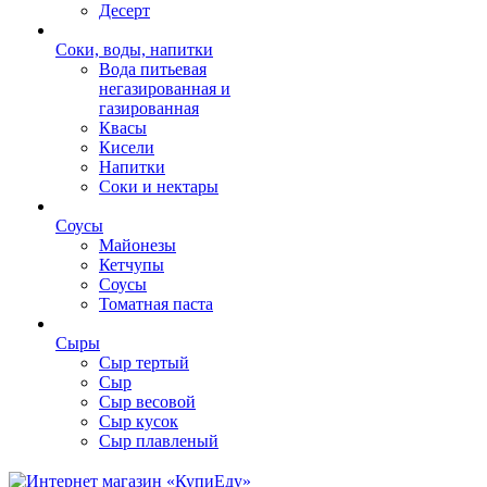
Десерт
Соки, воды, напитки
Вода питьевая
негазированная и
газированная
Квасы
Кисели
Напитки
Соки и нектары
Соусы
Майонезы
Кетчупы
Соусы
Томатная паста
Сыры
Сыр тертый
Сыр
Сыр весовой
Сыр кусок
Сыр плавленый