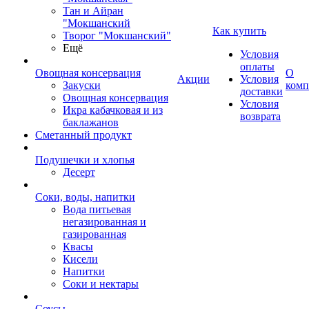
Тан и Айран
"Мокшанский
Как купить
Творог "Мокшанский"
Ещё
Условия
оплаты
Овощная консервация
О
Акции
Условия
Закуски
комп
доставки
Овощная консервация
Условия
Икра кабачковая и из
возврата
баклажанов
Сметанный продукт
Подушечки и хлопья
Десерт
Соки, воды, напитки
Вода питьевая
негазированная и
газированная
Квасы
Кисели
Напитки
Соки и нектары
Соусы