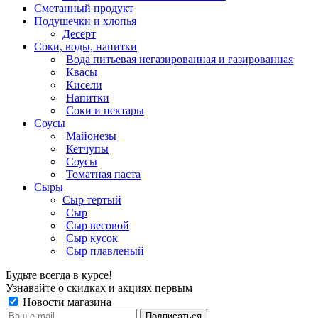
Сметанный продукт
Подушечки и хлопья
Десерт
Соки, воды, напитки
Вода питьевая негазированная и газированная
Квасы
Кисели
Напитки
Соки и нектары
Соусы
Майонезы
Кетчупы
Соусы
Томатная паста
Сыры
Сыр тертый
Сыр
Сыр весовой
Сыр кусок
Сыр плавленый
Будьте всегда в курсе!
Узнавайте о скидках и акциях первым
Новости магазина