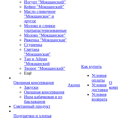
Йогурт "Мокшанский"
Кефир "Мокшанский"
Масло сливочное
"Мокшанское" и
другое
Молоко и сливки
ультрапастеризованные
Молоко "Мокшанское"
Ряженка "Мокшанская"
Сгущенка
Сметана
"Мокшанская"
Тан и Айран
"Мокшанский
Как купить
Творог "Мокшанский"
Ещё
Условия
оплаты
Овощная консервация
О
Акции
Условия
Закуски
комп
доставки
Овощная консервация
Условия
Икра кабачковая и из
возврата
баклажанов
Сметанный продукт
Подушечки и хлопья