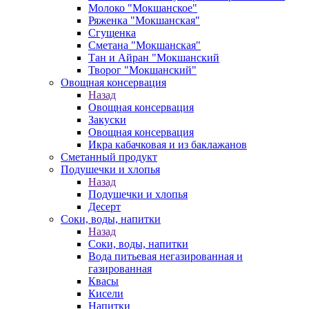
Молоко "Мокшанское"
Ряженка "Мокшанская"
Сгущенка
Сметана "Мокшанская"
Тан и Айран "Мокшанский
Творог "Мокшанский"
Овощная консервация
Назад
Овощная консервация
Закуски
Овощная консервация
Икра кабачковая и из баклажанов
Сметанный продукт
Подушечки и хлопья
Назад
Подушечки и хлопья
Десерт
Соки, воды, напитки
Назад
Соки, воды, напитки
Вода питьевая негазированная и
газированная
Квасы
Кисели
Напитки