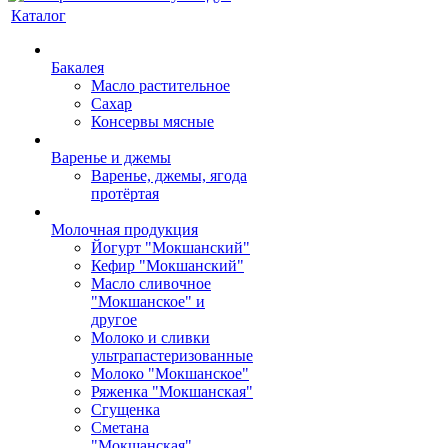
Каталог
Бакалея
Масло растительное
Сахар
Консервы мясные
Варенье и джемы
Варенье, джемы, ягода
протёртая
Молочная продукция
Йогурт "Мокшанский"
Кефир "Мокшанский"
Масло сливочное
"Мокшанское" и
другое
Молоко и сливки
ультрапастеризованные
Молоко "Мокшанское"
Ряженка "Мокшанская"
Сгущенка
Сметана
"Мокшанская"