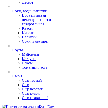
Десерт
Соки, воды, напитки
Вода питьевая
негазированная и
газированная
Квасы
Кисели
Напитки
Соки и нектары
Соусы
Майонезы
Кетчупы
Соусы
Томатная паста
Сыры
Сыр тертый
Сыр
Сыр весовой
Сыр кусок
Сыр плавленый