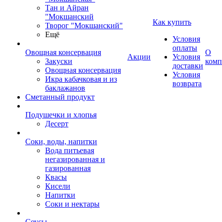
Тан и Айран
"Мокшанский
Как купить
Творог "Мокшанский"
Ещё
Условия
оплаты
Овощная консервация
О
Акции
Условия
Закуски
комп
доставки
Овощная консервация
Условия
Икра кабачковая и из
возврата
баклажанов
Сметанный продукт
Подушечки и хлопья
Десерт
Соки, воды, напитки
Вода питьевая
негазированная и
газированная
Квасы
Кисели
Напитки
Соки и нектары
Соусы