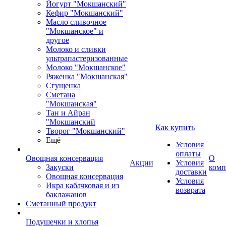
Йогурт "Мокшанский"
Кефир "Мокшанский"
Масло сливочное
"Мокшанское" и
другое
Молоко и сливки
ультрапастеризованные
Молоко "Мокшанское"
Ряженка "Мокшанская"
Сгущенка
Сметана
"Мокшанская"
Тан и Айран
"Мокшанский
Как купить
Творог "Мокшанский"
Ещё
Условия
оплаты
Овощная консервация
О
Акции
Условия
Закуски
комп
доставки
Овощная консервация
Условия
Икра кабачковая и из
возврата
баклажанов
Сметанный продукт
Подушечки и хлопья