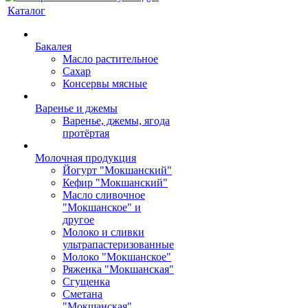
Каталог
Бакалея
Масло растительное
Сахар
Консервы мясные
Варенье и джемы
Варенье, джемы, ягода
протёртая
Молочная продукция
Йогурт "Мокшанский"
Кефир "Мокшанский"
Масло сливочное
"Мокшанское" и
другое
Молоко и сливки
ультрапастеризованные
Молоко "Мокшанское"
Ряженка "Мокшанская"
Сгущенка
Сметана
"Мокшанская"