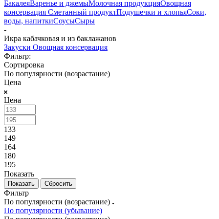
Бакалея
Варенье и джемы
Молочная продукция
Овощная
консервация
Сметанный продукт
Подушечки и хлопья
Соки,
воды, напитки
Соусы
Сыры
-
Икра кабачковая и из баклажанов
Закуски
Овощная консервация
Фильтр:
Сортировка
По популярности (возрастание)
Цена
Цена
133
149
164
180
195
Показать
Сбросить
Фильтр
По популярности (возрастание)
По популярности (убывание)