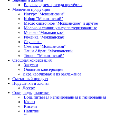
Варенье и джемы
Варенье, джемы, ягода протёртая
Молочная продукция
Йогурт "Мокшанский"
Кефир "Мокшанский"
Масло сливочное "Мокшанское" и другое
Молоко и сливки ультрапастеризованные
Молоко "Мокшанское"
Ряженка "Мокшанская"
Сгущенка
Сметана "Мокшанская"
Тан и Айран "Мокшанский
Творог "Мокшанский"
Овощная консервация
Закуски
Овощная консервация
Икра кабачковая и из баклажанов
Сметанный продукт
Подушечки и хлопья
Десерт
Соки, воды, напитки
Вода питьевая негазированная и газированная
Квасы
Кисели
Напитки