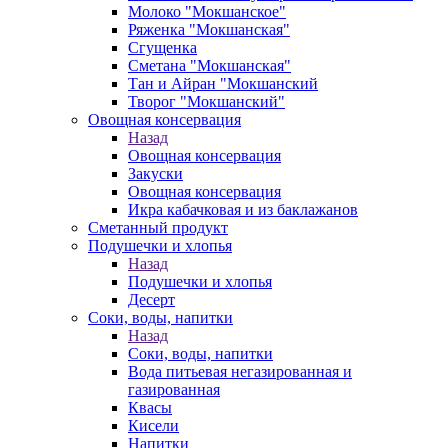
Молоко "Мокшанское"
Ряженка "Мокшанская"
Сгущенка
Сметана "Мокшанская"
Тан и Айран "Мокшанский
Творог "Мокшанский"
Овощная консервация
Назад
Овощная консервация
Закуски
Овощная консервация
Икра кабачковая и из баклажанов
Сметанный продукт
Подушечки и хлопья
Назад
Подушечки и хлопья
Десерт
Соки, воды, напитки
Назад
Соки, воды, напитки
Вода питьевая негазированная и
газированная
Квасы
Кисели
Напитки