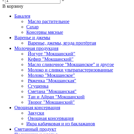
-
+
В корзину
Бакалея
Масло растительное
Сахар
Консервы мясные
Варенье и джемы
Варенье, джемы, ягода протёртая
Молочная продукция
Йогурт "Мокшанский"
Кефир "Мокшанский"
Масло сливочное "Мокшанское" и другое
Молоко и сливки ультрапастеризованные
Молоко "Мокшанское"
Ряженка "Мокшанская"
Сгущенка
Сметана "Мокшанская"
Тан и Айран "Мокшанский
Творог "Мокшанский"
Овощная консервация
Закуски
Овощная консервация
Икра кабачковая и из баклажанов
Сметанный продукт