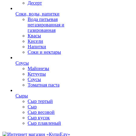
Десерт
Соки, воды, напитки
Вода питьевая
негазированная и
газированная
Квасы
Кисели
Напитки
Соки и нектары
Соусы
Майонезы
Кетчупы
Соусы
Томатная паста
Сыры
Сыр тертый
Сыр
Сыр весовой
Сыр кусок
Сыр плавленый