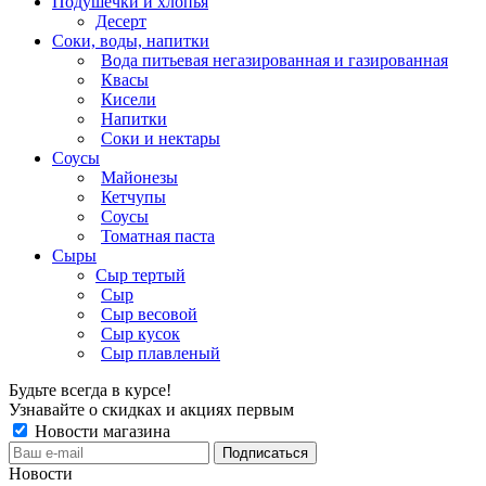
Подушечки и хлопья
Десерт
Соки, воды, напитки
Вода питьевая негазированная и газированная
Квасы
Кисели
Напитки
Соки и нектары
Соусы
Майонезы
Кетчупы
Соусы
Томатная паста
Сыры
Сыр тертый
Сыр
Сыр весовой
Сыр кусок
Сыр плавленый
Будьте всегда в курсе!
Узнавайте о скидках и акциях первым
Новости магазина
Новости