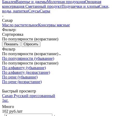
Бакалея
Варенье и джемы
Молочная продукция
Овощная
консервация
Сметанный продукт
Подушечки и хлопья
Соки,
воды, напитки
Соусы
Сыры
-
Сахар
Масло растительное
Консервы мясные
Фильтр:
Сортировка
По популярности (возрастание)
Сбросить
Фильтр
По популярности (возрастание)
По популярности (убывание)
По популярности (возрастание)
По алфавиту (убывание)
По алфавиту (возрастание)
По цене (убывание)
По цене (возрастание)
Быстрый просмотр
Сахар Русский прессованный
1кг.
Много
102
руб.
/шт