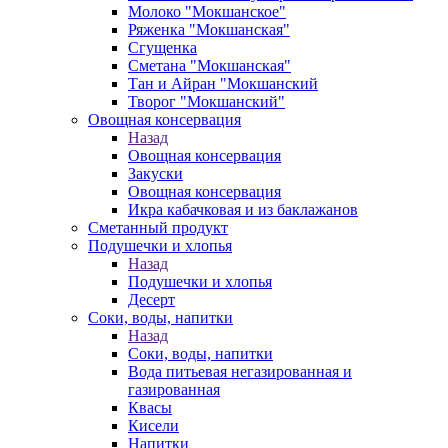
Молоко "Мокшанское"
Ряженка "Мокшанская"
Сгущенка
Сметана "Мокшанская"
Тан и Айран "Мокшанский
Творог "Мокшанский"
Овощная консервация
Назад
Овощная консервация
Закуски
Овощная консервация
Икра кабачковая и из баклажанов
Сметанный продукт
Подушечки и хлопья
Назад
Подушечки и хлопья
Десерт
Соки, воды, напитки
Назад
Соки, воды, напитки
Вода питьевая негазированная и
газированная
Квасы
Кисели
Напитки