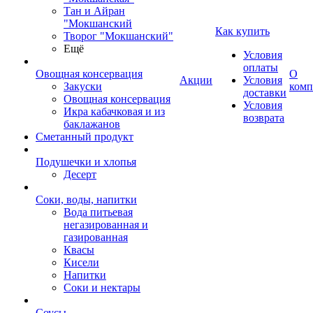
Тан и Айран
"Мокшанский
Как купить
Творог "Мокшанский"
Ещё
Условия
оплаты
Овощная консервация
О
Акции
Условия
Закуски
комп
доставки
Овощная консервация
Условия
Икра кабачковая и из
возврата
баклажанов
Сметанный продукт
Подушечки и хлопья
Десерт
Соки, воды, напитки
Вода питьевая
негазированная и
газированная
Квасы
Кисели
Напитки
Соки и нектары
Соусы