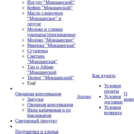
Йогурт "Мокшанский"
Кефир "Мокшанский"
Масло сливочное
"Мокшанское" и
другое
Молоко и сливки
ультрапастеризованные
Молоко "Мокшанское"
Ряженка "Мокшанская"
Сгущенка
Сметана
"Мокшанская"
Тан и Айран
"Мокшанский
Как купить
Творог "Мокшанский"
Ещё
Условия
оплаты
Овощная консервация
О
Акции
Условия
Закуски
комп
доставки
Овощная консервация
Условия
Икра кабачковая и из
возврата
баклажанов
Сметанный продукт
Подушечки и хлопья