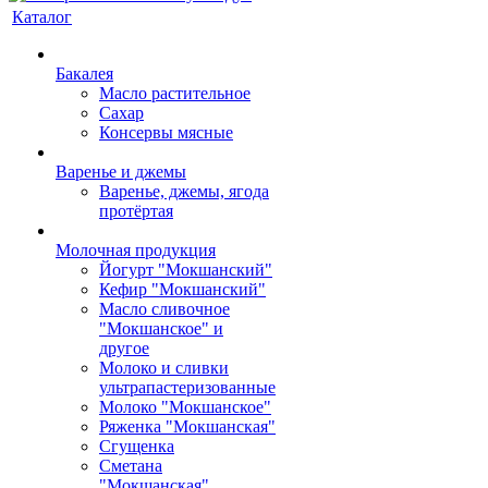
Каталог
Бакалея
Масло растительное
Сахар
Консервы мясные
Варенье и джемы
Варенье, джемы, ягода
протёртая
Молочная продукция
Йогурт "Мокшанский"
Кефир "Мокшанский"
Масло сливочное
"Мокшанское" и
другое
Молоко и сливки
ультрапастеризованные
Молоко "Мокшанское"
Ряженка "Мокшанская"
Сгущенка
Сметана
"Мокшанская"